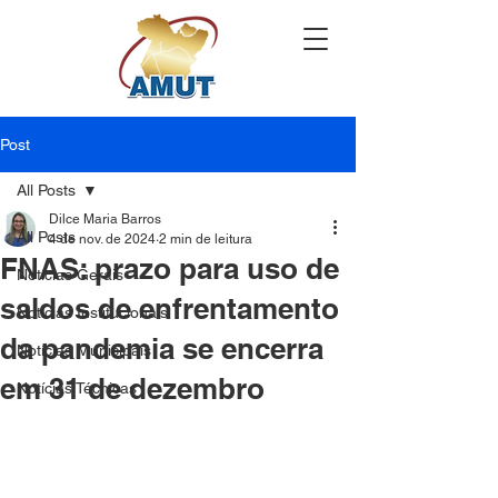
Post
All Posts
Dilce Maria Barros
All Posts
4 de nov. de 2024
2 min de leitura
FNAS: prazo para uso de
Notícias Gerais
saldos de enfrentamento
Notícias Institucionais
da pandemia se encerra
Notícias Municipais
em 31 de dezembro
Notícias Técnicas