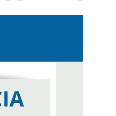
(Setur) garantiu a entrada de mais 11 municípios
paraenses no Mapa do Turismo Brasileiro,...