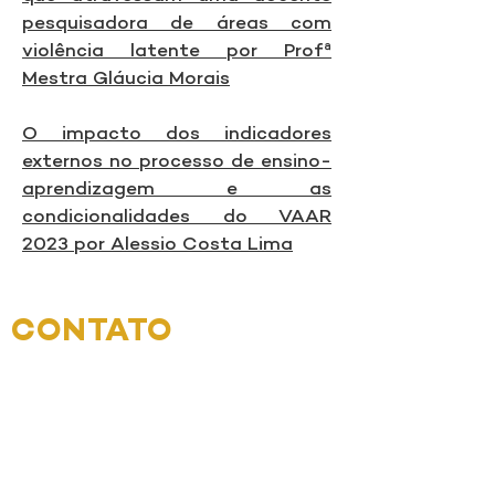
pesquisadora de áreas com
violência latente por Profª
Mestra Gláucia Morais
O impacto dos indicadores
externos no processo de ensino-
aprendizagem e as
condicionalidades do VAAR
2023
por Alessio Costa Lima
CONTATO
Endereço: Tv. Benjamin Constant,
1061 - Nazaré, Belém - PA,
66053-
040