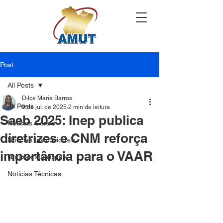
Post
All Posts
Dilce Maria Barros
All Posts
9 de jul. de 2025
2 min de leitura
Saeb 2025: Inep publica
Notícias Gerais
diretrizes e CNM reforça
Notícias Institucionais
importância para o VAAR
Notícias Municipais
Notícias Técnicas