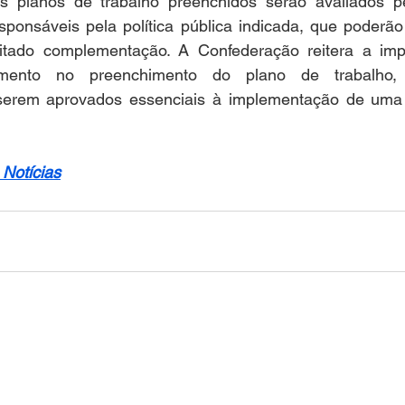
 planos de trabalho preenchidos serão avaliados pel
esponsáveis pela política pública indicada, que poderão
itado complementação. A Confederação reitera a impo
mento no preenchimento do plano de trabalho, p
erem aprovados essenciais à implementação de uma po
Notícias