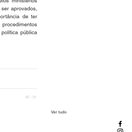
os ministérios 
 ser aprovados, 
rtância de ter 
rocedimentos 
lítica pública 
Ver tudo