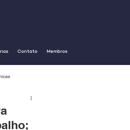
rias
Contato
Membros
nicas
ra
balho;