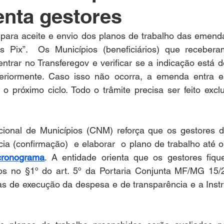
nta gestores
 para aceite e envio dos planos de trabalho das emenda
Pix”.  Os Municípios (beneficiários) que receberam
ntrar no Transferegov e verificar se a indicação está 
nteriormente. Caso isso não ocorra, a emenda entra 
 o próximo ciclo. Todo o trâmite precisa ser feito excl
ional de Municípios (CNM) reforça que os gestores d
ia (confirmação)  e elaborar  o plano de trabalho até o d
cronograma
. A entidade orienta que os gestores fiqu
os no §1º do art. 5º da Portaria Conjunta MF/MG 15/2
as de execução da despesa e de transparência e a Instr