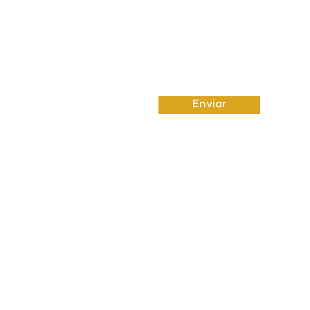
Enviar
© 2023 por Um Oito Sete