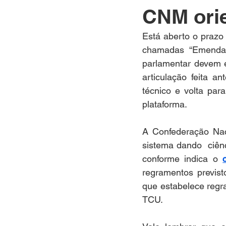
CNM orie
Está aberto o prazo
chamadas “Emendas 
parlamentar devem e
articulação feita a
técnico e volta para
plataforma.   
A Confederação Nac
sistema dando  ciênc
conforme indica o 
regramentos previst
que estabelece regr
TCU.