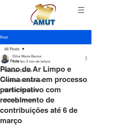
Post
All Posts
Dilce Maria Barros
All Posts
5 de fev.
3 min de leitura
Plano de Ar Limpo e
Notícias Gerais
Clima entra em processo
Notícias Institucionais
participativo com
Notícias Municipais
recebimento de
Notícias Técnicas
contribuições até 6 de
março