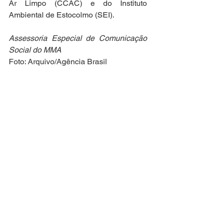
Ar Limpo (CCAC) e do Instituto 
Ambiental de Estocolmo (SEI). 
Assessoria Especial de Comunicação 
Social do MMA
Foto: Arquivo/Agência Brasil
imprensa@mma.gov.br
(61) 2028-
1227/1051
Acesse o 
Flickr do MMA
Categoria
Meio Ambiente e Clima
Notícias Técnicas
Ver tudo
Posts recentes