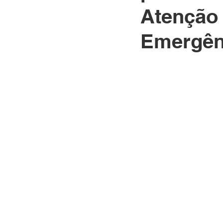
Atenção 
Emergên