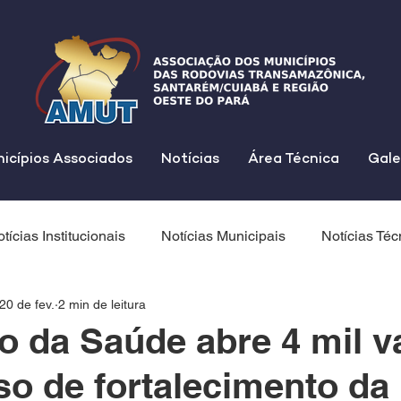
icípios Associados
Notícias
Área Técnica
Gale
tícias Institucionais
Notícias Municipais
Notícias Téc
20 de fev.
2 min de leitura
io da Saúde abre 4 mil 
so de fortalecimento da