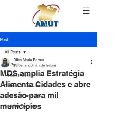
Post
All Posts
Dilce Maria Barros
All Posts
20 de jan.
3 min de leitura
MDS amplia Estratégia
Notícias Gerais
Alimenta Cidades e abre
Notícias Institucionais
adesão para mil
Notícias Municipais
municípios
Notícias Técnicas