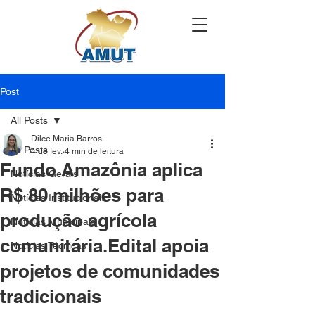
Post
All Posts
Dilce Maria Barros
All Posts
4 de fev.
4 min de leitura
Fundo Amazônia aplica
Notícias Gerais
R$ 80 milhões para
Notícias Institucionais
produção agrícola
Notícias Municipais
comunitária.Edital apoia
Notícias Técnicas
projetos de comunidades
tradicionais