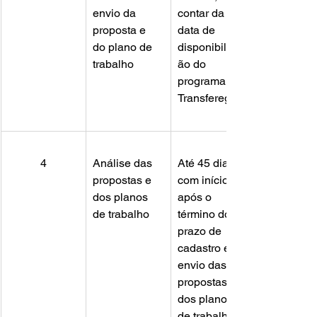
envio da 
contar da 
proposta e 
data de 
do plano de 
disponibilizaç
trabalho
ão do 
programa no 
Transferegov
4
Análise das 
Até 45 dias, 
propostas e 
com início 
dos planos 
após o 
de trabalho
término do 
prazo de 
cadastro e 
envio das 
propostas e 
dos planos 
de trabalho