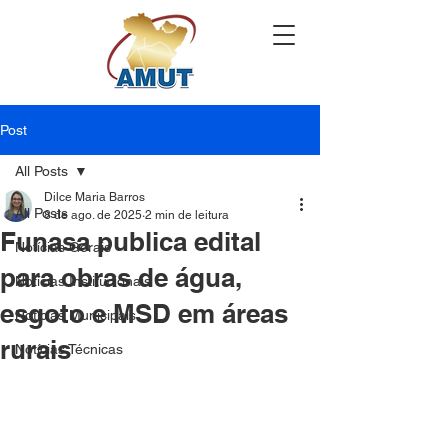
Post
All Posts
Dilce Maria Barros
All Posts
8 de ago. de 2025
2 min de leitura
Funasa publica edital
Notícias Gerais
para obras de água,
Notícias Institucionais
esgoto e MSD em áreas
Notícias Municipais
rurais
Notícias Técnicas