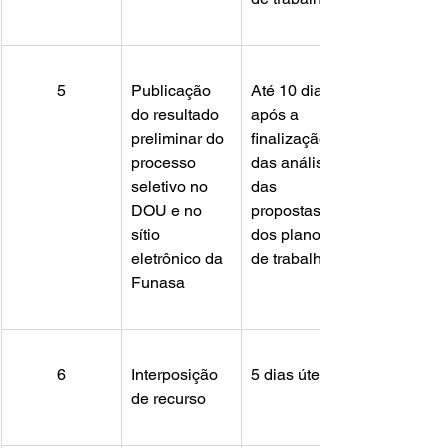
5
Publicação 
Até 10 dias 
do resultado 
após a 
preliminar do 
finalização 
processo 
das análises 
seletivo no 
das 
DOU e no 
propostas e 
sítio 
dos planos 
eletrônico da 
de trabalho
Funasa
6
Interposição 
5 dias úteis
de recurso