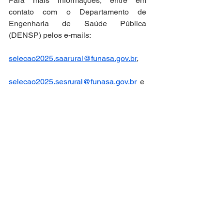
Para mais informações, entre em 
contato com o Departamento de 
Engenharia de Saúde Pública 
(DENSP) pelos e-mails:
selecao2025.saarural@funasa.gov.br
, 
selecao2025.sesrural@funasa.gov.br
 e 
selecao2025.msdrural@funasa.gov.br
Clique aqui para ler a íntegra Portaria 
Funasa nº 2777/2025 e suas 
alterações.
Notícias Técnicas