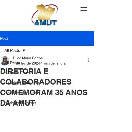
Post
All Posts
Dilce Maria Barros
All Posts
1 de fev. de 2024
1 min de leitura
DIRETORIA E
Notícias Gerais
COLABORADORES
Notícias Institucionais
COMEMORAM 35 ANOS
Notícias Municipais
DA AMUT
Notícias Técnicas