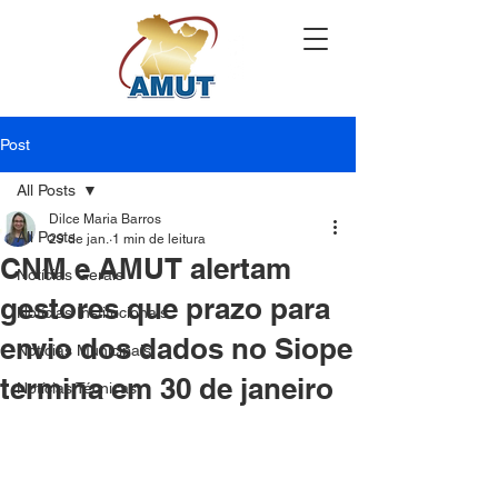
Post
All Posts
Dilce Maria Barros
All Posts
29 de jan.
1 min de leitura
CNM e AMUT alertam
Notícias Gerais
gestores que prazo para
Notícias Institucionais
envio dos dados no Siope
Notícias Municipais
termina em 30 de janeiro
Notícias Técnicas