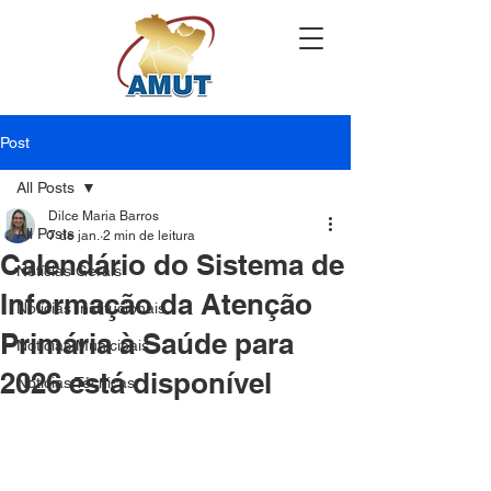
Post
All Posts
Dilce Maria Barros
All Posts
7 de jan.
2 min de leitura
Calendário do Sistema de
Notícias Gerais
Informação da Atenção
Notícias Institucionais
Primária à Saúde para
Notícias Municipais
2026 está disponível
Notícias Técnicas