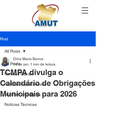
Post
All Posts
Dilce Maria Barros
All Posts
14 de jan.
1 min de leitura
TCMPA divulga o
Notícias Gerais
Calendário de Obrigações
Notícias Institucionais
Municipais para 2026
Notícias Municipais
Notícias Técnicas