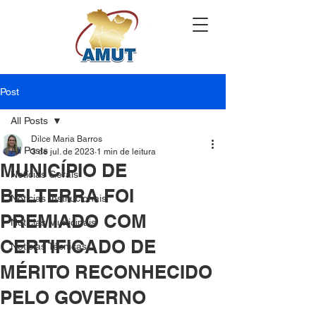
Post
All Posts
Dilce Maria Barros
All Posts
3 de jul. de 2023
1 min de leitura
MUNICÍPIO DE
Notícias Gerais
BELTERRA FOI
Notícias Institucionais
PREMIADO COM
Notícias Municipais
CERTIFICADO DE
Notícias Técnicas
MÉRITO RECONHECIDO
PELO GOVERNO