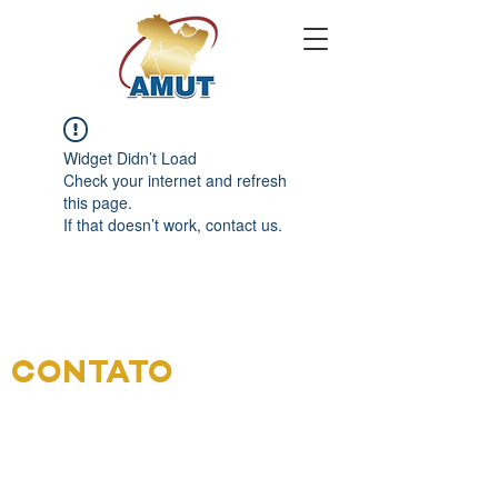
Widget Didn’t Load
Check your internet and refresh
this page.
If that doesn’t work, contact us.
CONTATO
Endereço: Tv. Benjamin Constant,
1061 - Nazaré, Belém - PA,
66053-
040