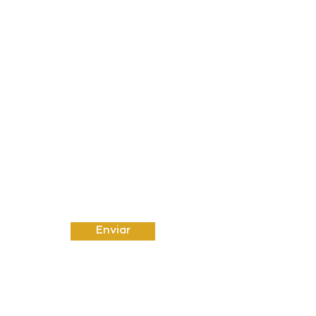
FALE CONOSCO
Nome
Sobrenome
Email
Insira uma mensagem
Enviar
Email:
amut@uol.com.br