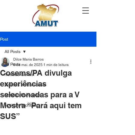
Post
All Posts
Dilce Maria Barros
All Posts
6 de mai. de 2025
1 min de leitura
Cosems/PA divulga
Notícias Gerais
experiências
Notícias Institucionais
selecionadas para a V
Notícias Municipais
Mostra “Pará aqui tem
Notícias Técnicas
SUS”