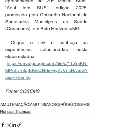
apresentação na 20ª Mostra Brasil 
“Aqui tem SUS”, edição 2025, 
promovida pelo Conselho Nacional de 
Secretarias Municipais de Saúde 
(Conasems), em Belo Horizonte/MG.
 Clique o link e conheça as 
experiências selecionadas nesta 
etapa estadual
https://drive.google.com/file/d/1TZmKNI
MPuhv-j8gtEKECRdeRjyZvVncR/view?
usp=sharing
Fonte: COSEMS
AMUTEMAÇÃO
AMUT36ANOS
SAÚDE
COSEMS
Notícias Técnicas