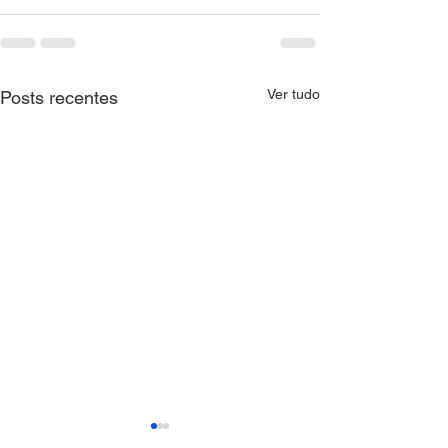
Ver tudo
Posts recentes
CNM orienta Municípios
CTAT realiza me