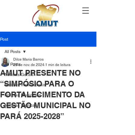
Post
All Posts
Dilce Maria Barros
All Posts
25 de nov. de 2024
1 min de leitura
AMUT PRESENTE NO
Notícias Gerais
“SIMPÓSIO PARA O
Notícias Institucionais
FORTALECIMENTO DA
Notícias Municipais
GESTÃO MUNICIPAL NO
Notícias Técnicas
PARÁ 2025-2028”