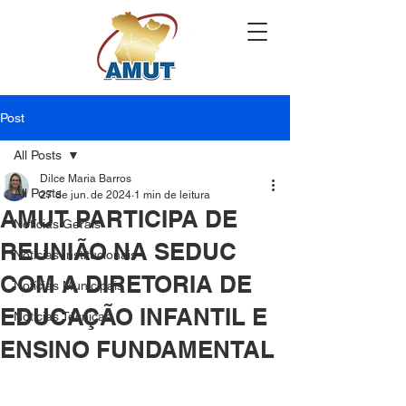
Post
All Posts
Dilce Maria Barros
All Posts
27 de jun. de 2024
1 min de leitura
AMUT PARTICIPA DE
Notícias Gerais
REUNIÃO NA SEDUC
Notícias Institucionais
COM A DIRETORIA DE
Notícias Municipais
EDUCAÇÃO INFANTIL E
Notícias Técnicas
ENSINO FUNDAMENTAL