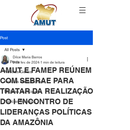
Post
All Posts
Dilce Maria Barros
All Posts
9 de fev. de 2024
1 min de leitura
AMUT E FAMEP REÚNEM
Notícias Gerais
COM SEBRAE PARA
Notícias Institucionais
TRATAR DA REALIZAÇÃO
Notícias Municipais
DO I ENCONTRO DE
Notícias Técnicas
LIDERANÇAS POLÍTICAS
DA AMAZÔNIA