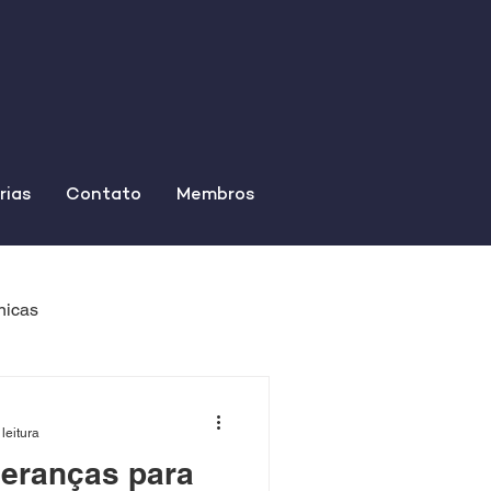
rias
Contato
Membros
nicas
leitura
deranças para