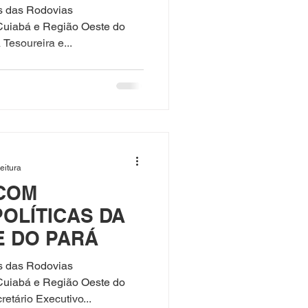
 República
s das Rodovias
Cuiabá e Região Oeste do
Tesoureira e...
eitura
COM
OLÍTICAS DA
E DO PARÁ
s das Rodovias
Cuiabá e Região Oeste do
etário Executivo...