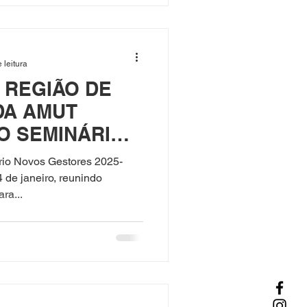
 leitura
 REGIÃO DE
DA AMUT
O SEMINÁRIO
ES 2025|2028
io Novos Gestores 2025-
4 de janeiro, reunindo
ara...