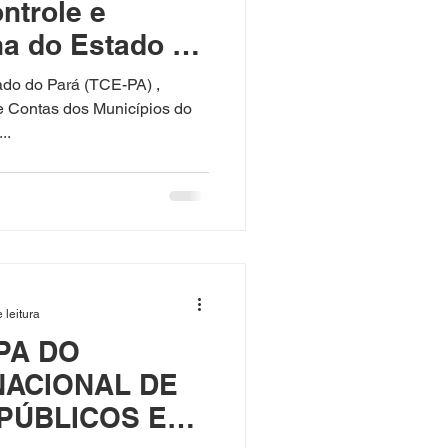
ntrole e
rna do Estado do
ado do Pará (TCE-PA) ,
e Contas dos Municípios do
..
 leitura
PA DO
ACIONAL DE
PÚBLICOS E