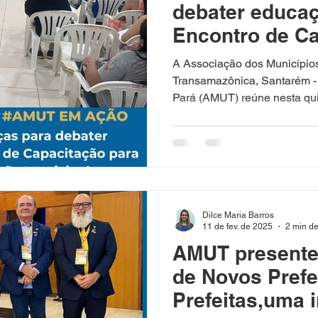
debater educaç
Encontro de Ca
o Fortalecimen
A Associação dos Município
Municipal com 
Transamazônica, Santarém -
Pará (AMUT) reúne nesta quint
PAR e seus des
Dilce Maria Barros
11 de fev. de 2025
2 min de
AMUT presente
de Novos Prefe
Prefeitas,uma i