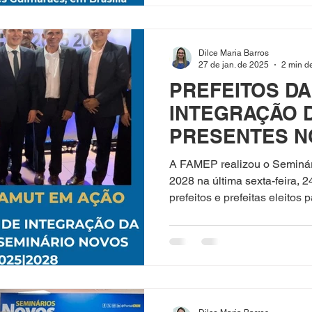
Dilce Maria Barros
27 de jan. de 2025
2 min de
PREFEITOS DA
INTEGRAÇÃO 
PRESENTES N
NOVOS GESTOR
A FAMEP realizou o Seminár
2028 na última sexta-feira, 2
prefeitos e prefeitas eleitos p