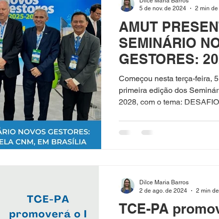
Dilce Maria Barros
5 de nov. de 2024
2 min de 
AMUT PRESEN
SEMINÁRIO N
GESTORES: 202
PROMOVIDO P
Começou nesta terça-feira, 5
BRASÍLIA
primeira edição dos Seminá
2028, com o tema: DESAFIO 
Dilce Maria Barros
2 de ago. de 2024
2 min de
TCE-PA promov