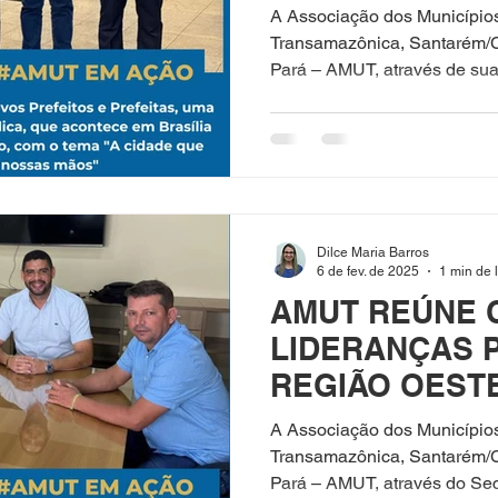
Presidência da
A Associação dos Município
Transamazônica, Santarém/
Pará – AMUT, através de sua 
Dilce Maria Barros
6 de fev. de 2025
1 min de l
AMUT REÚNE 
LIDERANÇAS P
REGIÃO OEST
A Associação dos Município
Transamazônica, Santarém/
Pará – AMUT, através do Secr