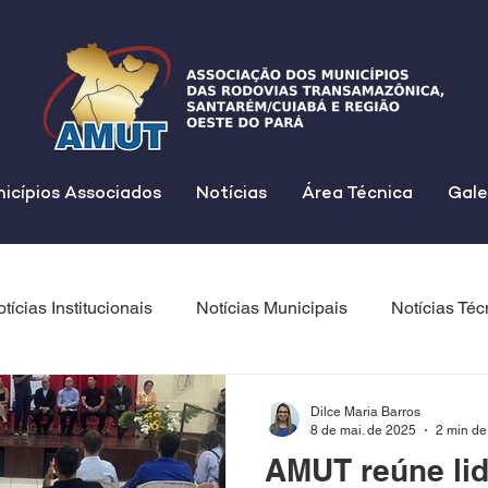
icípios Associados
Notícias
Área Técnica
Gale
tícias Institucionais
Notícias Municipais
Notícias Téc
Dilce Maria Barros
8 de mai. de 2025
2 min de 
AMUT reúne li