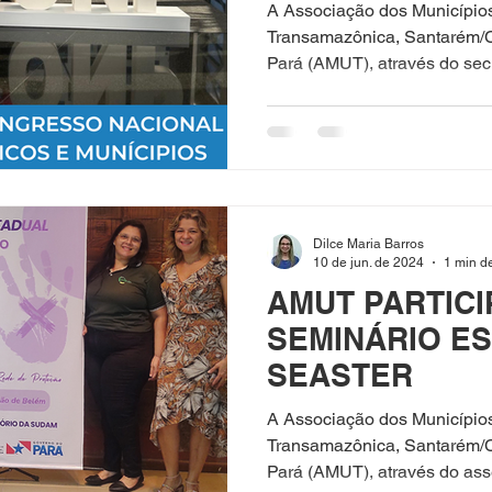
MUNICÍPIOS
A Associação dos Município
Transamazônica, Santarém/
Pará (AMUT), através do secre
Dilce Maria Barros
10 de jun. de 2024
1 min de
AMUT PARTICI
SEMINÁRIO E
SEASTER
A Associação dos Município
Transamazônica, Santarém/
Pará (AMUT), através do asse