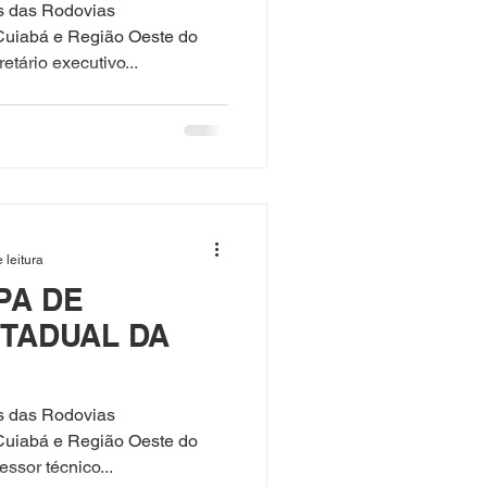
s das Rodovias
Cuiabá e Região Oeste do
tário executivo...
 leitura
PA DE
STADUAL DA
s das Rodovias
Cuiabá e Região Oeste do
ssor técnico...