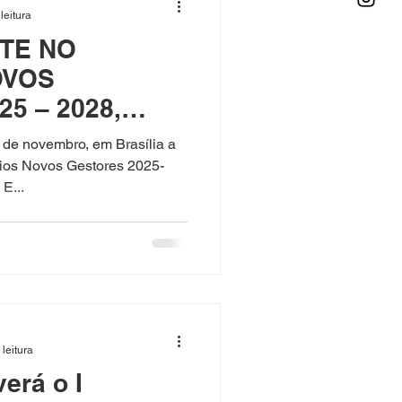
leitura
TE NO
OVOS
5 – 2028,
ELA CNM, EM
 de novembro, em Brasília a
rios Novos Gestores 2025-
E...
 leitura
erá o I