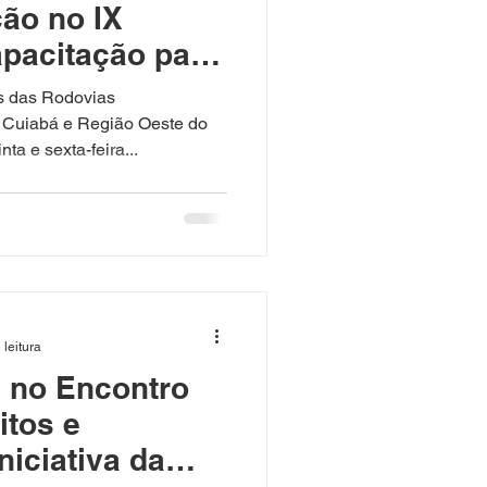
ão no IX
pacitação para
to da Gestão
s das Rodovias
o tema: “Novo
 Cuiabá e Região Oeste do
a e sexta-feira...
afios”
 leitura
 no Encontro
itos e
niciativa da