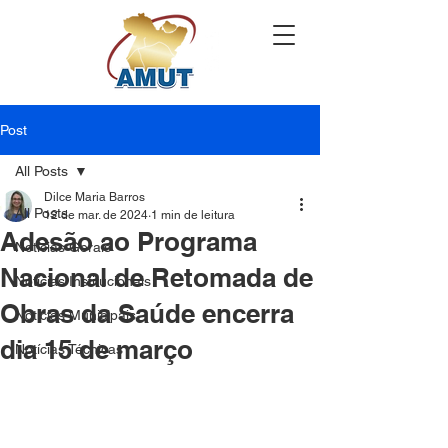
Post
All Posts
Dilce Maria Barros
All Posts
12 de mar. de 2024
1 min de leitura
Adesão ao Programa
Notícias Gerais
Nacional de Retomada de
Notícias Institucionais
Obras da Saúde encerra
Notícias Municipais
dia 15 de março
Notícias Técnicas