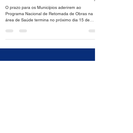
Adesão ao Programa Nacional
de Retomada de Obras da
Saúde encerra dia 15 de março
O prazo para os Municípios aderirem ao
Programa Nacional de Retomada de Obras na
área de Saúde termina no próximo dia 15 de
março. A...