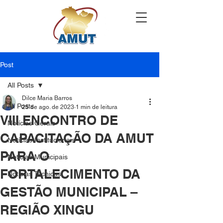
Post
All Posts
Dilce Maria Barros
All Posts
25 de ago. de 2023
1 min de leitura
VIII ENCONTRO DE
Notícias Gerais
CAPACITAÇÃO DA AMUT
Notícias Institucionais
PARA O
Notícias Municipais
FORTALECIMENTO DA
Notícias Técnicas
GESTÃO MUNICIPAL –
REGIÃO XINGU