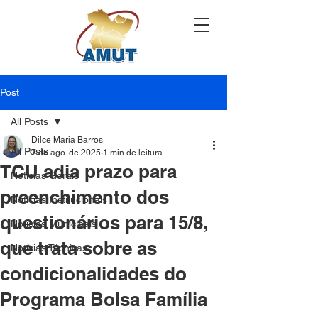
Post
All Posts
Dilce Maria Barros
All Posts
7 de ago. de 2025
1 min de leitura
TCU adia prazo para
Notícias Gerais
preenchimento dos
Notícias Institucionais
questionários para 15/8,
Notícias Municipais
que trata sobre as
Notícias Técnicas
condicionalidades do
Programa Bolsa Família