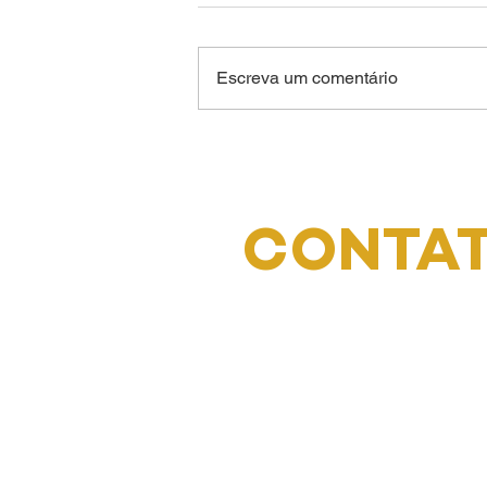
Escreva um comentário
NOTA OFICIAL DE
REPÚDIO E
SOLIDARIEDADE (NOVO
PROGRESSO)
CONTA
Endereço: Tv. Benjamin Con
1061 - Nazaré, Belém - PA,
040
Email:
amut@uol.com.br
Tel: (91) 4008-0750