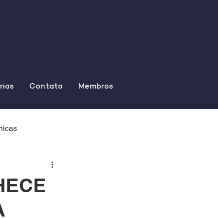
rias
Contato
Membros
nicas
HECE
A