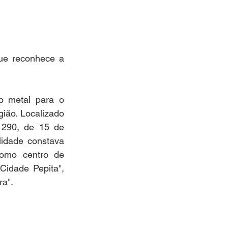
ue reconhece a 
o metal para o 
ião. Localizado 
 290, de 15 de 
idade constava 
omo centro de 
idade Pepita", 
ra".