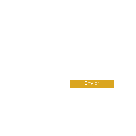
Insira uma mensagem
Enviar