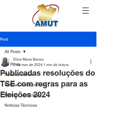
Post
All Posts
Dilce Maria Barros
All Posts
7 de mar. de 2024
1 min de leitura
Publicadas resoluções do
Notícias Gerais
TSE com regras para as
Notícias Institucionais
Eleições 2024
Notícias Municipais
Notícias Técnicas