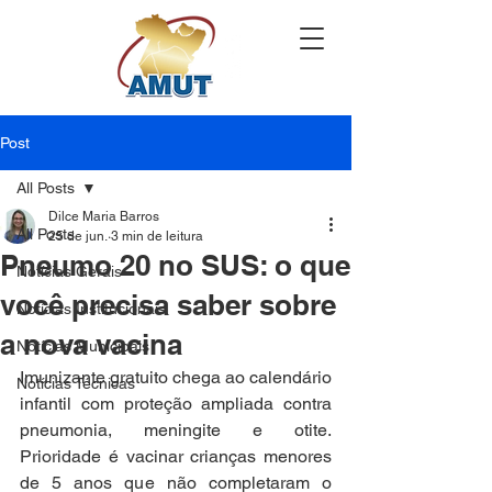
Post
All Posts
Dilce Maria Barros
All Posts
25 de jun.
3 min de leitura
Pneumo 20 no SUS: o que
Notícias Gerais
você precisa saber sobre
Notícias Institucionais
a nova vacina
Notícias Municipais
Imunizante gratuito chega ao calendário 
Notícias Técnicas
infantil com proteção ampliada contra 
pneumonia, meningite e otite. 
Prioridade é vacinar crianças menores 
de 5 anos que não completaram o 