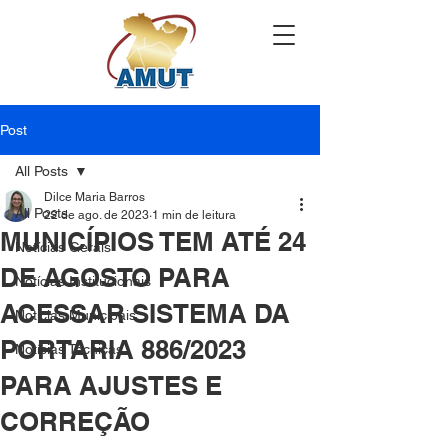
Post
All Posts
Dilce Maria Barros
All Posts
22 de ago. de 2023
1 min de leitura
MUNICÍPIOS TEM ATÉ 24
Notícias Gerais
DE AGOSTO PARA
Notícias Institucionais
ACESSAR SISTEMA DA
Notícias Municipais
PORTARIA 886/2023
Notícias Técnicas
PARA AJUSTES E
CORREÇÃO