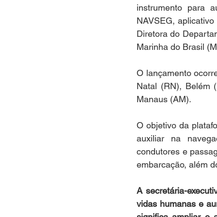
instrumento para a
NAVSEG, aplicativo r
Diretora do Departam
Marinha do Brasil (M
O lançamento ocorre
Natal (RN), Belém (
Manaus (AM).
O objetivo da plataf
auxiliar na naveg
condutores e passag
embarcação, além do
A secretária-execut
vidas humanas e aum
significa ampliar o