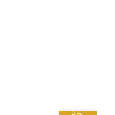
stant,
 66053-
Email
Insira uma mensagem
Enviar