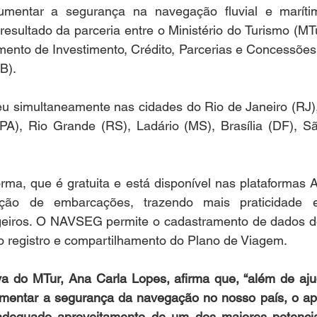
umentar a segurança na navegação fluvial e marítim
esultado da parceria entre o Ministério do Turismo (MTu
ento de Investimento, Crédito, Parcerias e Concessões 
B). 
u simultaneamente nas cidades do Rio de Janeiro (RJ), 
PA), Rio Grande (RS), Ladário (MS), Brasília (DF), Sã
orma, que é gratuita e está disponível nas plataformas A
ação de embarcações, trazendo mais praticidade 
eiros. O NAVSEG permite o cadastramento de dados do
 registro e compartilhamento do Plano de Viagem.
iva do MTur, Ana Carla Lopes, afirma que, “além de aju
entar a segurança da navegação no nosso país, o apl
 adequado aproveitamento de um dos maiores potenciais