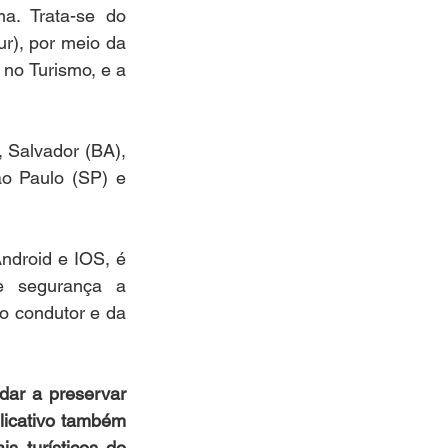
a. Trata-se do 
r), por meio da 
no Turismo, e a 
Salvador (BA), 
o Paulo (SP) e 
ndroid e IOS, é 
e segurança a 
 condutor e da 
dar a preservar 
icativo também 
 turísticos do 