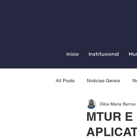
Início
Institucional
Mun
All Posts
Notícias Gerais
No
Dilce Maria Barros
MTUR E
APLICA