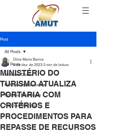
Post
All Posts
Dilce Maria Barros
All Posts
4 de dez. de 2023
3 min de leitura
MINISTÉRIO DO
Notícias Gerais
TURISMO ATUALIZA
Notícias Institucionais
PORTARIA COM
Notícias Municipais
CRITÉRIOS E
Notícias Técnicas
PROCEDIMENTOS PARA
REPASSE DE RECURSOS