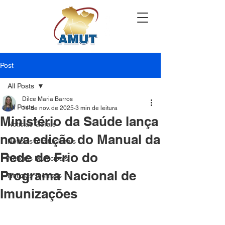
Post
All Posts
Dilce Maria Barros
All Posts
14 de nov. de 2025
3 min de leitura
Ministério da Saúde lança
Notícias Gerais
nova edição do Manual da
Notícias Institucionais
Rede de Frio do
Notícias Municipais
Programa Nacional de
Notícias Técnicas
Imunizações