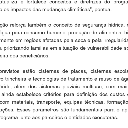
tualiza e fortalece conceitos e diretrizes do progr
mo os impactos das mudanças climáticas”, pontua.
ão reforça também o conceito de segurança hídrica, c
água para consumo humano, produção de alimentos, hig
mente em regiões afetadas pela seca e pela irregularid
priorizando famílias em situação de vulnerabilidade soc
ra dos beneficiários.
evistos estão cisternas de placas, cisternas escola
ro trincheira e tecnologias de tratamento e reuso de á
rido, além dos sistemas pluviais multiuso, com maio
inda estabelece critérios para definição dos custos d
com materiais, transporte, equipes técnicas, formação 
ações. Esses parâmetros são fundamentais para o ap
ograma junto aos parceiros e entidades executoras.