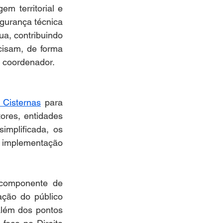
 territorial e 
gurança técnica 
a, contribuindo 
isam, de forma 
o coordenador.
 Cisternas
 para 
ores, entidades 
mplificada, os 
e implementação 
componente de 
ção do público 
Além dos pontos 