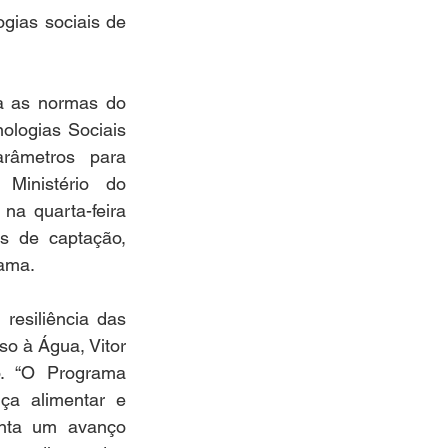
ias sociais de 
za as normas do 
logias Sociais 
âmetros para 
Ministério do 
a quarta-feira 
s de captação, 
rama.
esiliência das 
o à Água, Vitor 
. “O Programa 
a alimentar e 
nta um avanço 