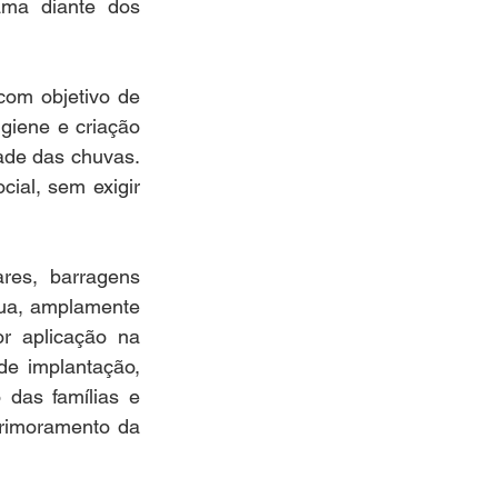
ama diante dos 
om objetivo de 
iene e criação 
ade das chuvas. 
ial, sem exigir 
res, barragens 
gua, amplamente 
r aplicação na 
e implantação, 
das famílias e 
rimoramento da 