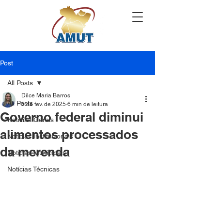
Post
All Posts
Dilce Maria Barros
All Posts
6 de fev. de 2025
6 min de leitura
Governo federal diminui
Notícias Gerais
alimentos processados
Notícias Institucionais
da merenda
Notícias Municipais
Notícias Técnicas