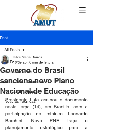
Post
All Posts
Dilce Maria Barros
All Posts
16 de abr.
6 min de leitura
Governo do Brasil
Notícias Gerais
sanciona novo Plano
Notícias Institucionais
Nacional de Educação
Notícias Municipais
Presidente Lula assinou o documento 
Notícias Técnicas
nesta terça (14), em Brasília, com a 
participação do ministro Leonardo 
Barchini. Novo PNE traça o 
planejamento estratégico para a 