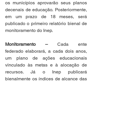
os municípios aprovarão seus planos 
decenais de educação. Posteriormente, 
em um prazo de 18 meses, será 
publicado o primeiro relatório bienal de 
monitoramento do Inep.  
Monitoramento – 
Cada ente 
federado elaborará, a cada dois anos, 
um plano de ações educacionais 
vinculado às metas e à alocação de 
recursos. Já o Inep publicará 
bienalmente os índices de alcance das 
metas, por unidade da Federação, com 
ampla divulgação pública. Além disso, 
uma plataforma nacional de 
transparência reunirá planos, ações e 
relatórios de monitoramento.  
Participação social 
–
O projeto de lei do 