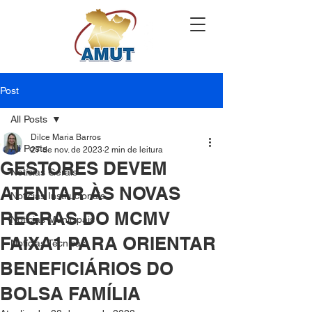
Post
All Posts
Dilce Maria Barros
All Posts
27 de nov. de 2023
2 min de leitura
GESTORES DEVEM
Notícias Gerais
ATENTAR ÀS NOVAS
Notícias Institucionais
REGRAS DO MCMV
Notícias Municipais
FAIXA1 PARA ORIENTAR
Notícias Técnicas
BENEFICIÁRIOS DO
BOLSA FAMÍLIA