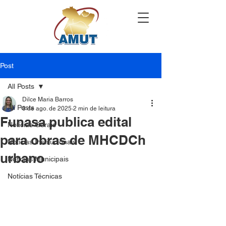
Post
All Posts
Dilce Maria Barros
All Posts
8 de ago. de 2025
2 min de leitura
Funasa publica edital
Notícias Gerais
para obras de MHCDCh
Notícias Institucionais
urbano
Notícias Municipais
Notícias Técnicas