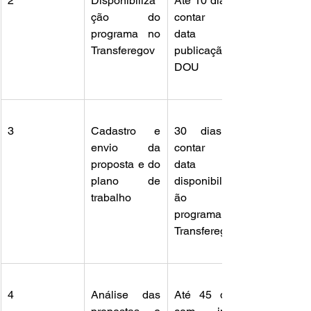
2
Disponibiliza
Até 10 dias, a 
ção do 
contar da 
programa no 
data de 
Transferegov
publicação no 
DOU
3
Cadastro e 
30 dias, a 
envio da 
contar da 
proposta e do 
data de 
plano de 
disponibilizaç
trabalho
ão do 
programa no 
Transferegov
4
Análise das 
Até 45 dias, 