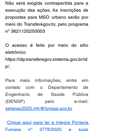
Não será exigida contrapartida para a 
execução das ações. As inscrições de 
propostas para MSD urbano serão por 
meio do 
Transferegov.br
, pelo programa 
nº 3621120250003
O acesso é feito por meio do sítio 
eletrônico 
https://idp.transferegov.sistema.gov.br/id
p/
. 
Para mais informações, entre em 
contato com o Departamento de 
Engenharia de Saúde Pública 
(DENSP) pelo e-mail: 
selecao2025.mh@funasa.gov.br
Clique aqui para ler a íntegra Portaria 
Funasa nº 2776/2025 e suas 