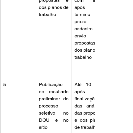
propostas e 
com início 
dos planos de 
após o 
trabalho
término do 
prazo de 
cadastro e 
envio das 
propostas e 
dos planos de 
trabalho
5
Publicação 
Até 10 dias 
do resultado 
após a 
preliminar do 
finalização 
processo 
das análises 
seletivo no 
das propostas 
DOU e no 
e dos planos 
sítio 
de trabalho