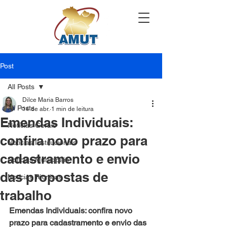
Post
All Posts
Dilce Maria Barros
All Posts
14 de abr.
1 min de leitura
Emendas Individuais:
Notícias Gerais
confira novo prazo para
Notícias Institucionais
cadastramento e envio
Notícias Municipais
das propostas de
Notícias Técnicas
trabalho
Emendas Individuais: confira novo 
prazo para cadastramento e envio das 