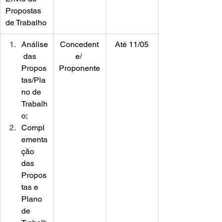
Propostas 
de Trabalho
Análise
Concedent
Até 11/05
 das 
e/ 
Propos
Proponente
tas/Pla
no de 
Trabalh
o;
Compl
ementa
ção 
das 
Propos
tas e 
Plano 
de 