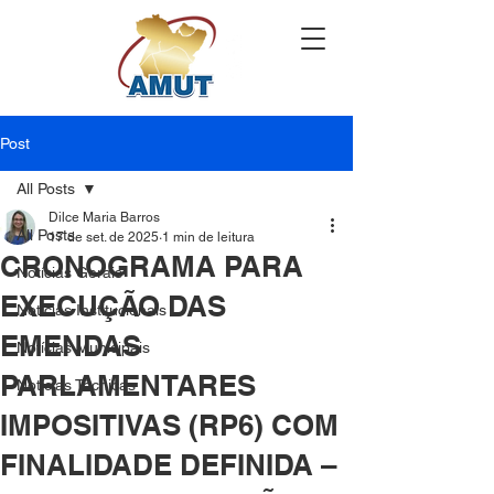
Post
All Posts
Dilce Maria Barros
All Posts
17 de set. de 2025
1 min de leitura
CRONOGRAMA PARA
Notícias Gerais
EXECUÇÃO DAS
Notícias Institucionais
EMENDAS
Notícias Municipais
PARLAMENTARES
Notícias Técnicas
IMPOSITIVAS (RP6) COM
FINALIDADE DEFINIDA –