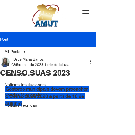
Post
All Posts
Dilce Maria Barros
All Posts
21 de set. de 2023
1 min de leitura
CENSO SUAS 2023
Notícias Gerais
Notícias Institucionais
Gestores municipais devem preencher 
Notícias Municipais
o Censo Suas 2023 a partir de 16 de 
outubro
Notícias Técnicas