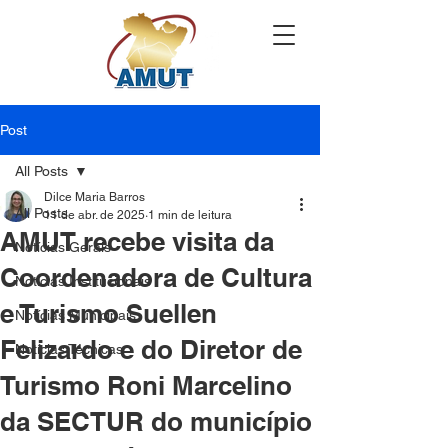
Post
All Posts
Dilce Maria Barros
All Posts
11 de abr. de 2025
1 min de leitura
AMUT recebe visita da
Notícias Gerais
Coordenadora de Cultura
Notícias Institucionais
e Turismo Suellen
Notícias Municipais
Felizardo e do Diretor de
Notícias Técnicas
Turismo Roni Marcelino
da SECTUR do município