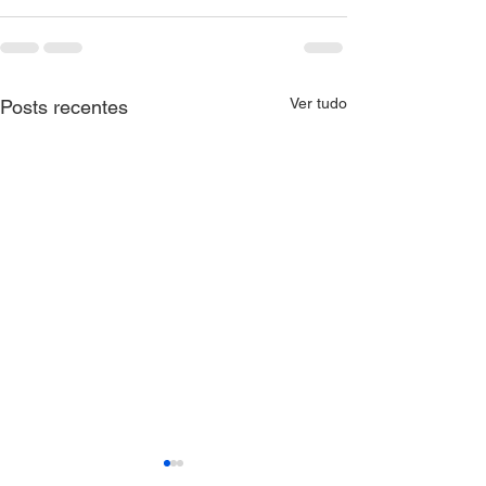
Ver tudo
Posts recentes
CNM alerta sob