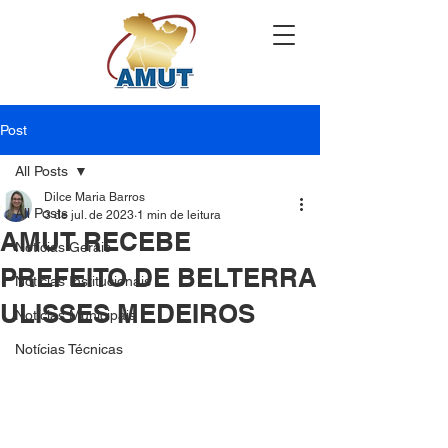
Post
All Posts
Dilce Maria Barros
All Posts
3 de jul. de 2023
1 min de leitura
AMUT RECEBE
Notícias Gerais
PREFEITO DE BELTERRA
Notícias Institucionais
ULISSES MEDEIROS
Notícias Municipais
Notícias Técnicas