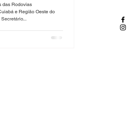
NO
s das Rodovias
DO PROJETO
Cuiabá e Região Oeste do
Secretário...
ELAS”
CO
Sobrenome