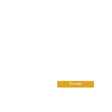
Email
Insira uma mensagem
Enviar