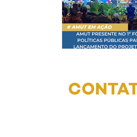
CONTA
Endereço: Tv. Benjamin Con
1061 - Nazaré, Belém - PA,
040