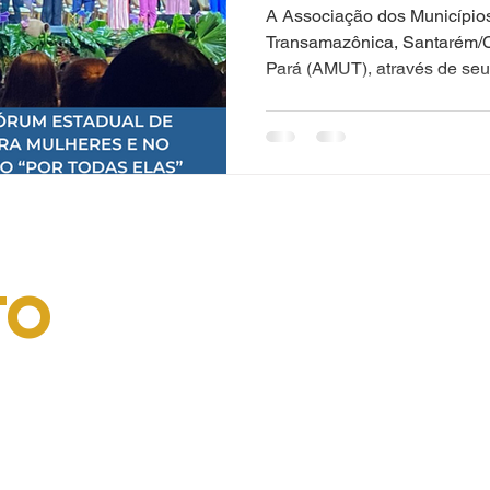
MULHERES E 
A Associação dos Município
LANÇAMENTO 
Transamazônica, Santarém/
Pará (AMUT), através de seu 
“POR TODAS 
TO
FALE CONOS
Nome
stant,
 66053-