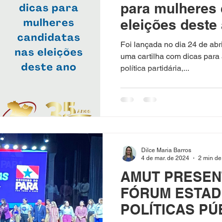
para mulheres 
eleições deste
Foi lançada no dia 24 de ab
uma cartilha com dicas para
política partidária,...
Dilce Maria Barros
4 de mar. de 2024
2 min de 
AMUT PRESENT
FÓRUM ESTAD
POLÍTICAS PÚ