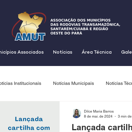
icípios Associados
Notícias
Área Técnica
Gale
tícias Institucionais
Notícias Municipais
Notícias Téc
Dilce Maria Barros
8 de mai. de 2024
3 min de 
Lançada cartil