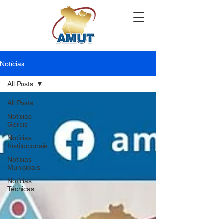
Notícias
All Posts
All Posts
Notícias
Gerais
Notícias
Institucionais
Notícias
Municipais
Notícias
Técnicas