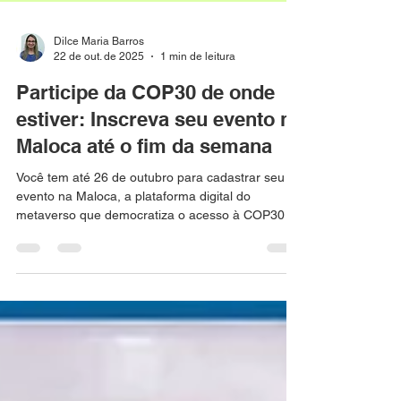
Dilce Maria Barros
22 de out. de 2025
1 min de leitura
Participe da COP30 de onde
estiver: Inscreva seu evento na
Maloca até o fim da semana
Você tem até 26 de outubro para cadastrar seu
evento na Maloca, a plataforma digital do
metaverso que democratiza o acesso à COP30 e
amplia a participação nas ações climáticas.
Durante a COP30, instituições da sociedade civil,
empresas e governos podem organizar eventos
virtuais na Maloca, que conta com tradução
simultânea por IA em sete idiomas e um chatbot
chamado Macaozinho, treinado somente com
documentos climáticos oficiais da ONU.
Organizações da sociedade civil, empr