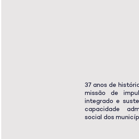
SOBR
A AMU
37 anos de histór
missão de impul
integrado e sust
capacidade admi
social dos municíp