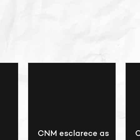
Noticias
CNM esclarece as
C