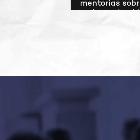
mentorias sobr
cadastro imobil
prazo para env
informações a
em janeiro
CAPACIT