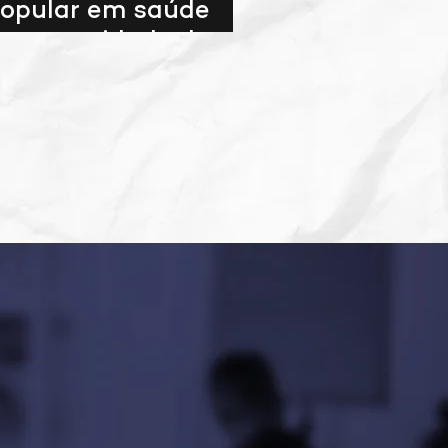
opular em saúde
ara o cuidado da
opulação em
ituação de rua
ecebe inscrições até
 de agosto