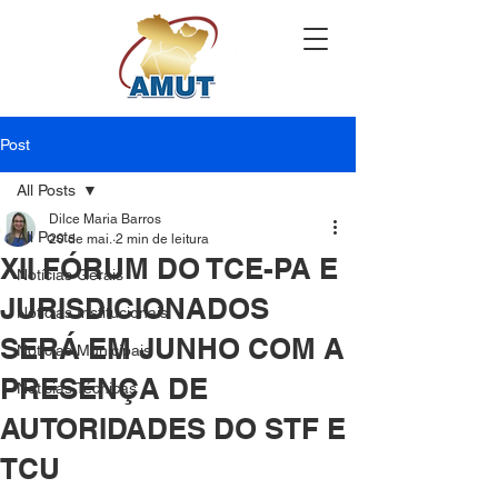
Post
All Posts
Dilce Maria Barros
All Posts
20 de mai.
2 min de leitura
XII FÓRUM DO TCE-PA E
Notícias Gerais
JURISDICIONADOS
Notícias Institucionais
SERÁ EM JUNHO COM A
Notícias Municipais
PRESENÇA DE
Notícias Técnicas
AUTORIDADES DO STF E
TCU