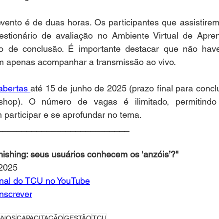
evento é de duas horas. Os participantes que assistire
stionário de avaliação no Ambiente Virtual de Apre
ado de conclusão. É importante destacar que não hav
em apenas acompanhar a transmissão ao vivo.
abertas 
até 15 de junho de 2025 (prazo final para conclu
shop). O número de vagas é ilimitado, permitindo
participar e se aprofundar no tema.
___________________________
ishing: seus usuários conhecem os ‘anzóis’?"
 2025
anal do TCU no YouTube
inscrever
ANOS
CAPACITAÇÃO
GESTÃO
TCU