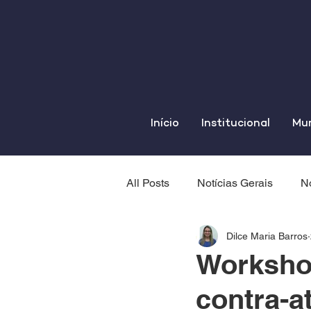
Início
Institucional
Mun
All Posts
Notícias Gerais
No
Dilce Maria Barros
Workshop
contra-a