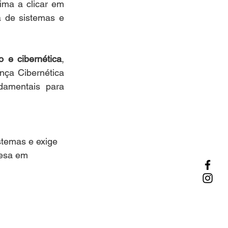
ima a clicar em 
 de sistemas e 
o e cibernética
, 
ça Cibernética 
amentais para 
temas e exige 
fesa em 