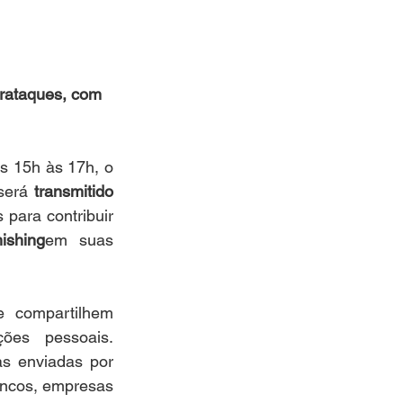
erataques, com 
s 15h às 17h, o 
será
 transmitido 
 para contribuir 
ishing
em suas 
 compartilhem 
ões pessoais. 
s enviadas por 
ancos, empresas 