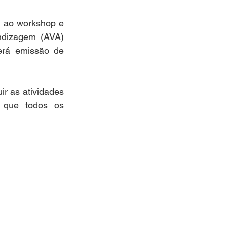
m ao workshop e 
ndizagem (AVA) 
erá emissão de 
ir as atividades 
 que todos os 