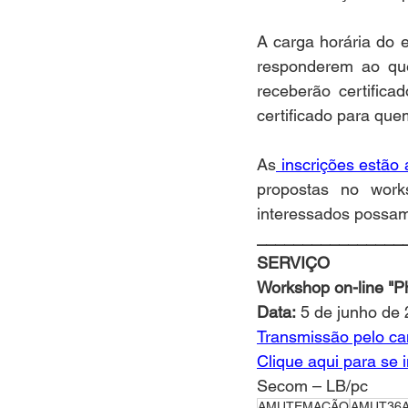
A carga horária do 
responderem ao que
receberão certific
certificado para qu
As
 inscrições estão 
propostas no work
interessados possam 
________________
SERVIÇO
Workshop on-line "Ph
Data:
 5 de junho de
Transmissão pelo c
Clique aqui para se 
Secom – LB/pc
AMUTEMAÇÃO
AMUT36