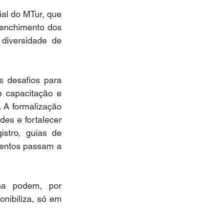
l do MTur, que 
eenchimento dos 
diversidade de 
s desafios para 
 capacitação e 
 A formalização 
es e fortalecer 
stro, guias de 
entos passam a 
ma podem, por 
nibiliza, só em 