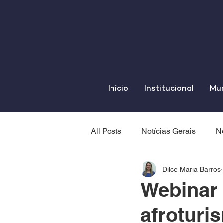
Início
Institucional
Mun
All Posts
Notícias Gerais
No
Dilce Maria Barros
Webinar 
afroturi