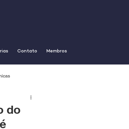
rias
Contato
Membros
nicas
o do
té