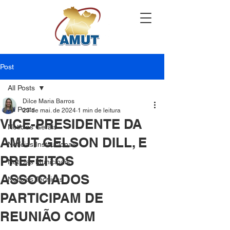
Post
All Posts
Dilce Maria Barros
All Posts
23 de mai. de 2024
1 min de leitura
VICE-PRESIDENTE DA
Notícias Gerais
AMUT GELSON DILL, E
Notícias Institucionais
PREFEITOS
Notícias Municipais
ASSOCIADOS
Notícias Técnicas
PARTICIPAM DE
REUNIÃO COM