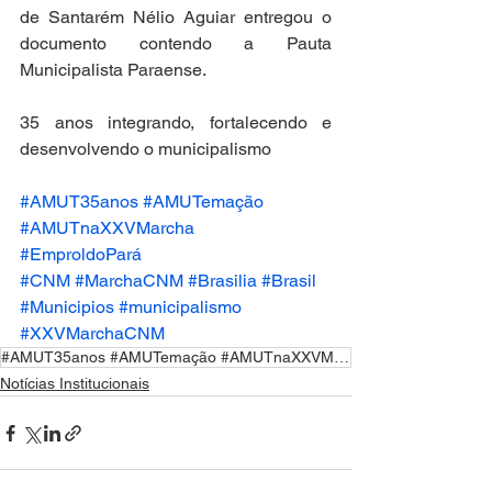
de Santarém Nélio Aguiar entregou o 
documento contendo a Pauta 
Municipalista Paraense.
35 anos integrando, fortalecendo e 
desenvolvendo o municipalismo
#AMUT35anos
#AMUTemação
#AMUTnaXXVMarcha
#EmproldoPará
#CNM
#MarchaCNM
#Brasilia
#Brasil
#Municipios
#municipalismo
#XXVMarchaCNM
#AMUT35anos #AMUTemação #AMUTnaXXVMarcha #EmproldoPará #CNM #MarchaCNM #Brasilia #Brasil #Munici
Notícias Institucionais